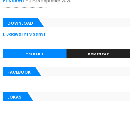
..................................................
DOWNLOAD
1. Jadwal PTS Sem 1
..................................................
TERBARU
KOMENTAR
FACEBOOK
LOKASI