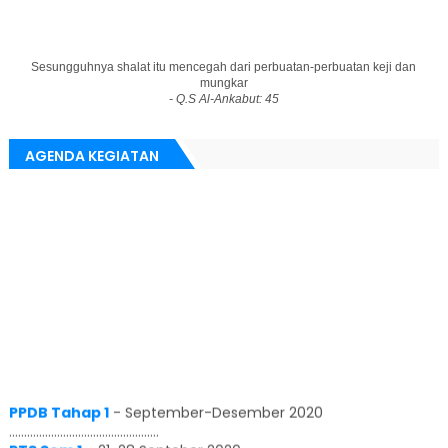
Sesungguhnya shalat itu mencegah dari perbuatan-perbuatan keji dan
mungkar
- Q.S Al-Ankabut: 45
AGENDA KEGIATAN
PPDB Tahap 1
-
September-Desember 2020
..................................................
PTS Sem 1
-
21-28 Septeber 2020