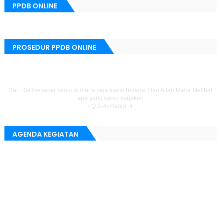
PPDB ONLINE
PROSEDUR PPDB ONLINE
Siapa yang menempuh jalan untuk mencari ilmu, maka Allah akan mudahkan
baginya jalan menuju surga
- H.R. Muslim
AGENDA KEGIATAN