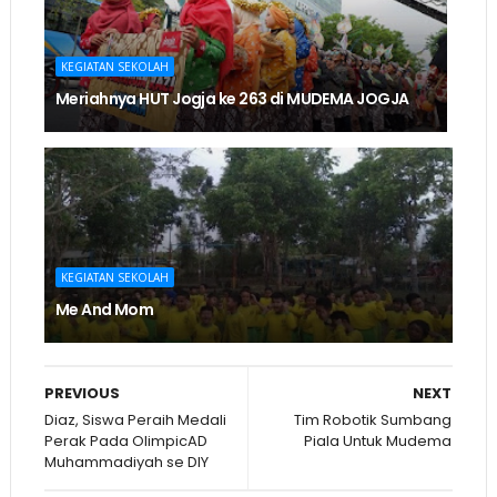
KEGIATAN SEKOLAH
Meriahnya HUT Jogja ke 263 di MUDEMA JOGJA
KEGIATAN SEKOLAH
Me And Mom
PREVIOUS
NEXT
Diaz, Siswa Peraih Medali
Tim Robotik Sumbang
Perak Pada OlimpicAD
Piala Untuk Mudema
Muhammadiyah se DIY