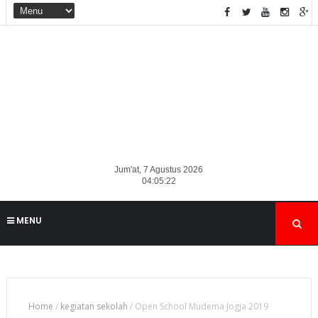
Jum'at, 7 Agustus 2026
04:05:23
MENU
Home
/
kegiatan sekolah
/
Open School Mudema Jogja 2019