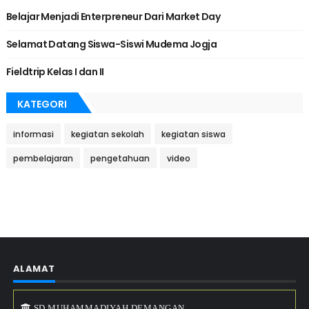
Belajar Menjadi Enterpreneur Dari Market Day
Selamat Datang Siswa-Siswi Mudema Jogja
Fieldtrip Kelas I dan II
KATEGORI
informasi
kegiatan sekolah
kegiatan siswa
pembelajaran
pengetahuan
video
ALAMAT
SD MUHAMMADIYAH DEMANGAN