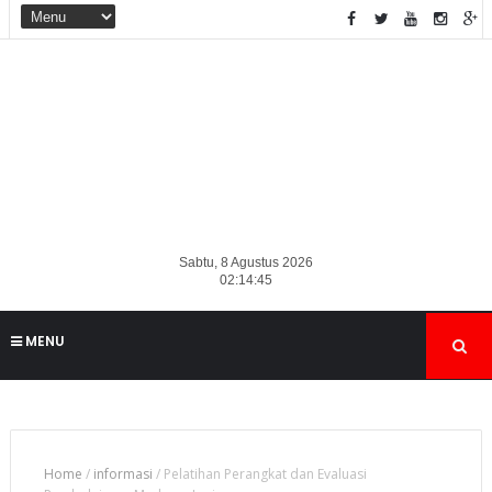
Sabtu, 8 Agustus 2026
02:14:46
MENU
Home
/
informasi
/
Pelatihan Perangkat dan Evaluasi