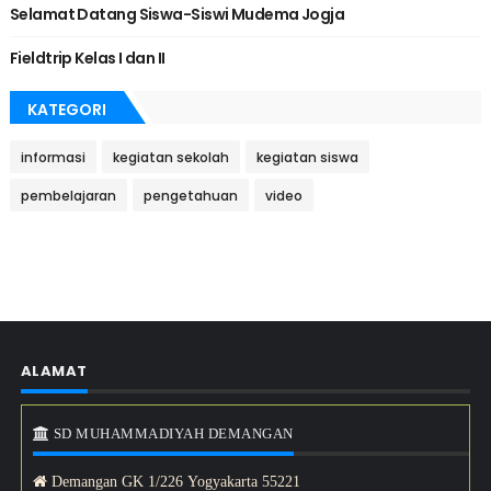
Selamat Datang Siswa-Siswi Mudema Jogja
Fieldtrip Kelas I dan II
KATEGORI
informasi
kegiatan sekolah
kegiatan siswa
pembelajaran
pengetahuan
video
ALAMAT
SD MUHAMMADIYAH DEMANGAN
Demangan GK 1/226 Yogyakarta 55221